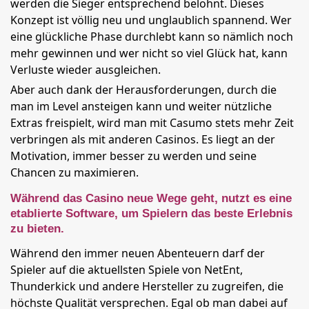
werden die Sieger entsprechend belohnt. Dieses
Konzept ist völlig neu und unglaublich spannend. Wer
eine glückliche Phase durchlebt kann so nämlich noch
mehr gewinnen und wer nicht so viel Glück hat, kann
Verluste wieder ausgleichen.
Aber auch dank der Herausforderungen, durch die
man im Level ansteigen kann und weiter nützliche
Extras freispielt, wird man mit Casumo stets mehr Zeit
verbringen als mit anderen Casinos. Es liegt an der
Motivation, immer besser zu werden und seine
Chancen zu maximieren.
Während das Casino neue Wege geht, nutzt es eine
etablierte Software, um Spielern das beste Erlebnis
zu bieten.
Während den immer neuen Abenteuern darf der
Spieler auf die aktuellsten Spiele von NetEnt,
Thunderkick und andere Hersteller zu zugreifen, die
höchste Qualität versprechen. Egal ob man dabei auf