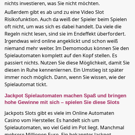
nichts investieren, was Sie nicht möchten.
Außerdem gibt es ab und zu eine Video Slot
Risikofunktion. Auch da weiß der Spieler beim Spielen
oft nicht, um was sich es dabei handelt. Da viele die
Regeln nicht lesen, sind sie im Endeffekt überfordert.
Irgendwas wird online angeklickt und schon weiß
niemand mehr weiter. Im Demomodus können Sie den
Spielautomaten komplett auf den Kopf stellen. Es
passiert nichts. Nutzen Sie diese Möglichkeit, damit Sie
diesen in Ruhe kennenlernen. Ein Umstieg ist später
immer noch möglich. Dann, wenn Sie wissen, wie der
Spielautomat tickt.
Jackpot Spielautomaten machen Spaß und bringen
hohe Gewinne mit sich – spielen Sie diese Slots
Jackpots Slots gibt es viele im Online Automaten
Casino vom Hersteller. Es handelt sich um
Spielautomaten, wo viel Geld im Pot liegt. Manchmal
mehrere Millionen Euro. Ein bekannter Jackpot