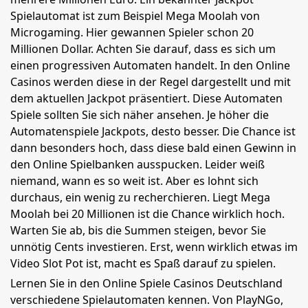
Spielautomat ist zum Beispiel Mega Moolah von
Microgaming. Hier gewannen Spieler schon 20
Millionen Dollar. Achten Sie darauf, dass es sich um
einen progressiven Automaten handelt. In den Online
Casinos werden diese in der Regel dargestellt und mit
dem aktuellen Jackpot präsentiert. Diese Automaten
Spiele sollten Sie sich näher ansehen. Je höher die
Automatenspiele Jackpots, desto besser. Die Chance ist
dann besonders hoch, dass diese bald einen Gewinn in
den Online Spielbanken ausspucken. Leider weiß
niemand, wann es so weit ist. Aber es lohnt sich
durchaus, ein wenig zu recherchieren. Liegt Mega
Moolah bei 20 Millionen ist die Chance wirklich hoch.
Warten Sie ab, bis die Summen steigen, bevor Sie
unnötig Cents investieren. Erst, wenn wirklich etwas im
Video Slot Pot ist, macht es Spaß darauf zu spielen.
Lernen Sie in den Online Spiele Casinos Deutschland
verschiedene Spielautomaten kennen. Von PlayNGo,