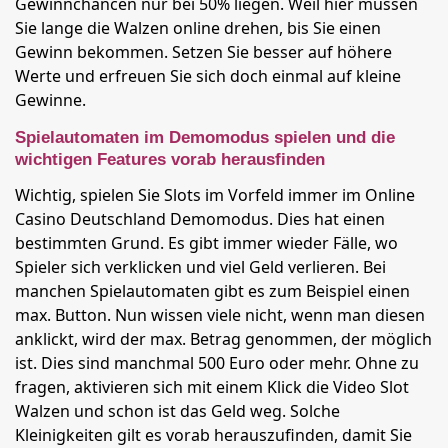
Gewinnchancen nur bei 50% liegen. Weil hier müssen
Sie lange die Walzen online drehen, bis Sie einen
Gewinn bekommen. Setzen Sie besser auf höhere
Werte und erfreuen Sie sich doch einmal auf kleine
Gewinne.
Spielautomaten im Demomodus spielen und die
wichtigen Features vorab herausfinden
Wichtig, spielen Sie Slots im Vorfeld immer im Online
Casino Deutschland Demomodus. Dies hat einen
bestimmten Grund. Es gibt immer wieder Fälle, wo
Spieler sich verklicken und viel Geld verlieren. Bei
manchen Spielautomaten gibt es zum Beispiel einen
max. Button. Nun wissen viele nicht, wenn man diesen
anklickt, wird der max. Betrag genommen, der möglich
ist. Dies sind manchmal 500 Euro oder mehr. Ohne zu
fragen, aktivieren sich mit einem Klick die Video Slot
Walzen und schon ist das Geld weg. Solche
Kleinigkeiten gilt es vorab herauszufinden, damit Sie