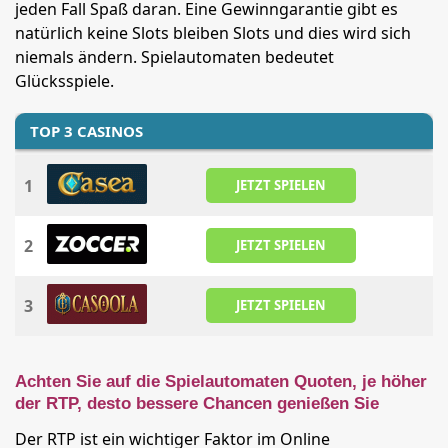
jeden Fall Spaß daran. Eine Gewinngarantie gibt es
natürlich keine Slots bleiben Slots und dies wird sich
niemals ändern. Spielautomaten bedeutet
Glücksspiele.
TOP 3 CASINOS
1
JETZT SPIELEN
2
JETZT SPIELEN
3
JETZT SPIELEN
Achten Sie auf die Spielautomaten Quoten, je höher
der RTP, desto bessere Chancen genießen Sie
Der RTP ist ein wichtiger Faktor im Online