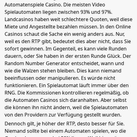
Automatenspiele Casino. Die meisten Video
Spielautomaten liegen zwischen 93% und 97%.
Landcasinos haben weit schlechtere Quoten, weil diese
Miete und Angestellte bezahlen müssen. In den Online
Casinos schaut die Sache ein wenig anders aus. Nur,
weil es den RTP gibt, bedeutet dies aber nicht, dass Sie
sofort gewinnen. Im Gegenteil, es kann viele Runden
dauern, oder Sie haben in der ersten Runde Glück. Der
Random Number Generator entscheidet, wann und
wie die Walzen stehen bleiben. Dies kann niemand
beeinflussen oder manipulieren. Es würde nicht
funktionieren. Ein Spielautomat läuft immer über den
RNG. Die Kommissionen kontrollieren regelmäßig, ob
die Automaten Casinos sich daranhalten. Aber selbst
die können ihn nicht ändern, weil die Spielautomaten
von den Providern zur Verfügung gestellt wurden.
Dennoch gilt, je höher der RTP, desto besser für Sie.
Niemand sollte bei einem Automaten spielen, wo die